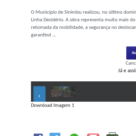
O Município de Sinimbu realizou, no último domin
Linha Desidério. A obra representa muito mais do 
retomada da mobilidade, a segurança no deslocam
garantind ...
As
Canc
Já e ass
keyboard_arrow_left
Download Imagem 1