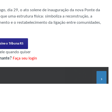
go, dia 29, o ato solene de inauguração da nova Ponte da
que uma estrutura física: simboliza a reconstrução, a
ento e o restabelecimento da ligação entre comunidades,
sine o Tribuna RS
ele quando quiser
inante?
Faça seu login
keyboard_arrow_right