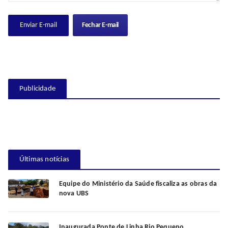
Fechar E-mail
Publicidade
Últimas notícias
Equipe do Ministério da Saúde fiscaliza as obras da
nova UBS
Inaugurada Ponte de Linha Rio Pequeno