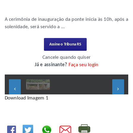
A cerimônia de inauguração da ponte inicia às 10h, após a
solenidade, será servido a ...
Assine o Tribuna RS
Cancele quando quiser
Já e assinante?
Faça seu login
keyboard_arrow_left
keyboard_arrow_right
Download Imagem 1