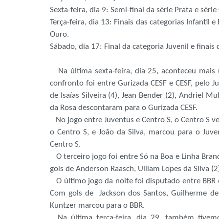
Sexta-feira, dia 9: Semi-final da série Prata e série
Terça-feira, dia 13: Finais das categorias Infantil e
Ouro.
Sábado, dia 17: Final da categoria Juvenil e finais 
Na última sexta-feira, dia 25, aconteceu mais
confronto foi entre Gurizada CESF e CESF, pelo J
de Isaías Silveira (4), Jean Bender (2), Andriel M
da Rosa descontaram para o Gurizada CESF.
No jogo entre Juventus e Centro S, o Centro S ve
o Centro S, e João da Silva, marcou para o Juve
Centro S.
O terceiro jogo foi entre Só na Boa e Linha Branc
gols de Anderson Raasch, Uiliam Lopes da Silva (
O último jogo da noite foi disputado entre BBR e 
Com gols de Jackson dos Santos, Guilherme de M
Kuntzer marcou para o BBR.
Na última terça-feira, dia 29, também tivemo