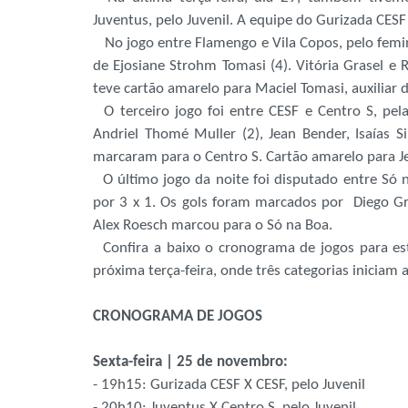
Juventus, pelo Juvenil. A equipe do Gurizada CES
No jogo entre Flamengo e Vila Copos, pelo femin
de Ejosiane Strohm Tomasi (4). Vitória Grasel e 
teve cartão amarelo para Maciel Tomasi, auxiliar d
O terceiro jogo foi entre CESF e Centro S, pela
Andriel Thomé Muller (2), Jean Bender, Isaías S
marcaram para o Centro S. Cartão amarelo para J
O último jogo da noite foi disputado entre Só n
por 3 x 1. Os gols foram marcados por Diego Gre
Alex Roesch marcou para o Só na Boa.
Confira a baixo o cronograma de jogos para esta
próxima terça-feira, onde três categorias iniciam a 
CRONOGRAMA DE JOGOS
Sexta-feira | 25 de novembro:
- 19h15: Gurizada CESF X CESF, pelo Juvenil
- 20h10: Juventus X Centro S, pelo Juvenil