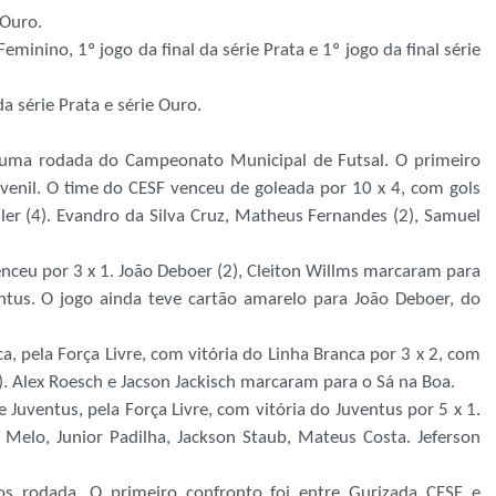
 Ouro.
 Feminino, 1º jogo da final da série Prata e 1º jogo da final série
da série Prata e série Ouro.
 uma rodada do Campeonato Municipal de Futsal. O primeiro
uvenil. O time do CESF venceu de goleada por 10 x 4, com gols
uller (4). Evandro da Silva Cruz, Matheus Fernandes (2), Samuel
nceu por 3 x 1. João Deboer (2), Cleiton Willms marcaram para
ntus. O jogo ainda teve cartão amarelo para João Deboer, do
a, pela Força Livre, com vitória do Linha Branca por 3 x 2, com
2). Alex Roesch e Jacson Jackisch marcaram para o Sá na Boa.
Juventus, pela Força Livre, com vitória do Juventus por 5 x 1.
elo, Junior Padilha, Jackson Staub, Mateus Costa. Jeferson
s rodada. O primeiro confronto foi entre Gurizada CESF e