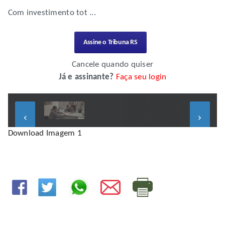
Com investimento tot ...
Assine o Tribuna RS
Cancele quando quiser
Já e assinante?
Faça seu login
keyboard_arrow_left
keyboard_arrow_right
Download Imagem 1